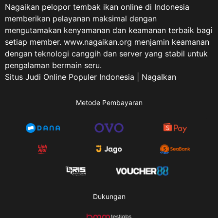
Nagaikan pelopor tembak ikan online di Indonesia
memberikan pelayanan maksimal dengan
mengutamakan kenyamanan dan keamanan terbaik bagi
setiap member. www.nagaikan.org menjamin keamanan
dengan teknologi canggih dan server yang stabil untuk
pengalaman bermain seru.
Situs Judi Online Populer Indonesia | NagaIkan
Metode Pembayaran
Dukungan