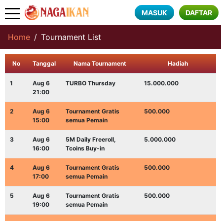
MASUK
DAFTAR
Home
Tournament List
No
Tanggal
Nama Tournament
Hadiah
1
Aug 6
TURBO Thursday
15.000.000
21:00
2
Aug 6
Tournament Gratis
500.000
15:00
semua Pemain
3
Aug 6
5M Daily Freeroll,
5.000.000
16:00
Tcoins Buy-in
4
Aug 6
Tournament Gratis
500.000
17:00
semua Pemain
5
Aug 6
Tournament Gratis
500.000
19:00
semua Pemain